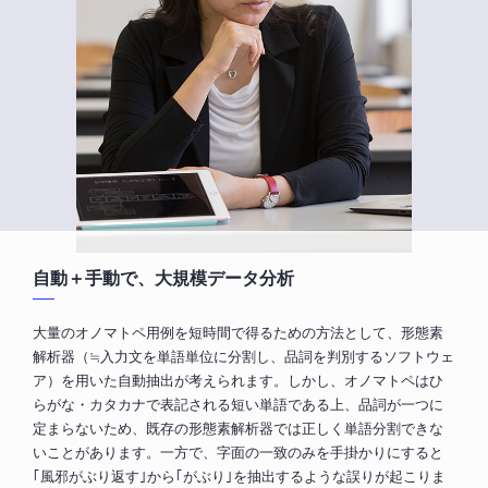
自動＋手動で、大規模データ分析
大量のオノマトペ用例を短時間で得るための方法として、形態素
解析器（≒入力文を単語単位に分割し、品詞を判別するソフトウェ
ア）を用いた自動抽出が考えられます。しかし、オノマトペはひ
らがな・カタカナで表記される短い単語である上、品詞が一つに
定まらないため、既存の形態素解析器では正しく単語分割できな
いことがあります。一方で、字面の一致のみを手掛かりにすると
｢風邪がぶり返す｣から｢がぶり｣を抽出するような誤りが起こりま