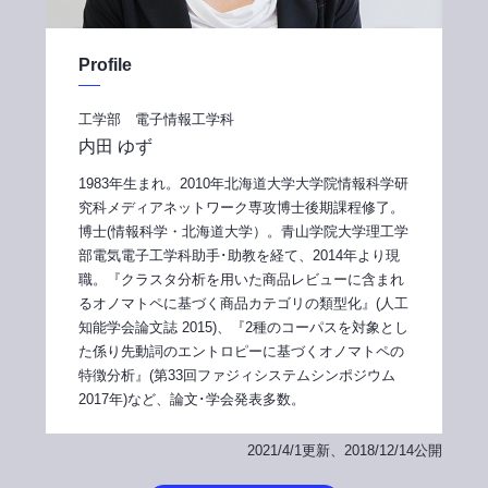
Profile
工学部 電子情報工学科
内田 ゆず
1983年生まれ。2010年北海道大学大学院情報科学研
究科メディアネットワーク専攻博士後期課程修了。
博士(情報科学・北海道大学）。青山学院大学理工学
部電気電子工学科助手･助教を経て、2014年より現
職。『クラスタ分析を用いた商品レビューに含まれ
るオノマトペに基づく商品カテゴリの類型化』(人工
知能学会論文誌 2015)、『2種のコーパスを対象とし
た係り先動詞のエントロピーに基づくオノマトペの
特徴分析』(第33回ファジィシステムシンポジウム
2017年)など、論文･学会発表多数。
2021/4/1更新、2018/12/14公開