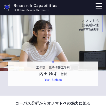
オノマトペ
語義曖昧性
自然言語処理
工学部 電子情報工学科
内田 ゆず
教授
Yuzu Uchida
コーパス分析からオノマトペの魅力に迫る