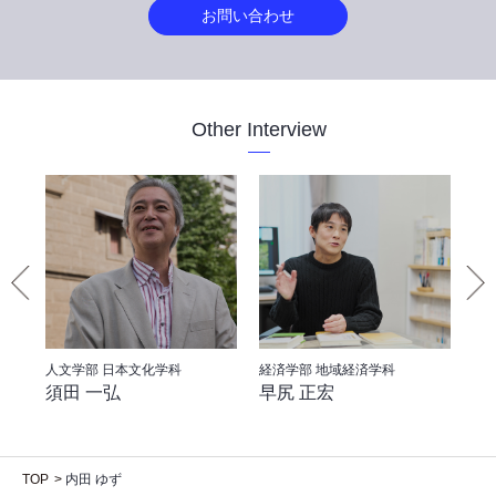
お問い合わせ
Other Interview
人文学部 日本文化学科
経済学部 地域経済学科
法
須田 一弘
早尻 正宏
谷
TOP
内田 ゆず