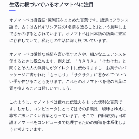
生活に根づいているオノマトペに注目
オノマトペは擬音語･擬態語をまとめた言葉です。語源はフランス
語で、古くは古代ギリシア語の｢名前を造ること｣という意味にま
でさかのぼるとされています。オノマトペは日本語の語彙に豊富
に存在していて、私たちの生活に深く根づいています。
オノマトペは微妙な感情を言い表すときや、細かなニュアンスを
伝えるときに役立ちます。例えば、「うきうき」「そわそわ」と
聞くとその人の気持ちがダイレクトに伝わりますし、お菓子のパ
ッケージに書かれた「もっちり」「サクサク」に惹かれてついつ
い手が伸びることもあります。これらのオノマトペを他の言葉に
置き換えることは難しいでしょう。
このように、オノマトペは優れた伝達力をもった便利な言葉で
す。しかし、コンピュータにとってはその多義性、曖昧さゆえに
非常に扱いにくい言葉となっています。そこで、内田教授は日本
語オノマトペをコンピュータで処理するための知識を体系化しよ
うと考えています。