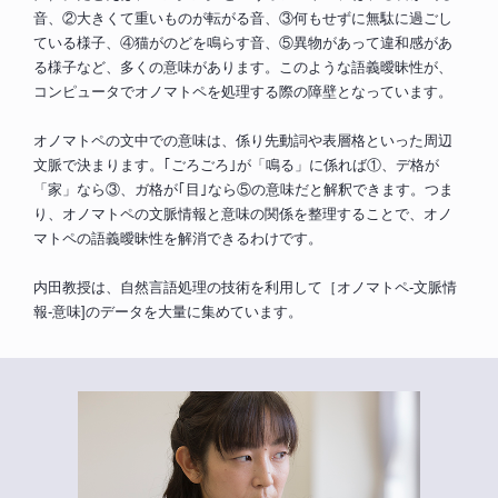
音、②大きくて重いものが転がる音、③何もせずに無駄に過ごし
ている様子、④猫がのどを鳴らす音、⑤異物があって違和感があ
る様子など、多くの意味があります。このような語義曖昧性が、
コンピュータでオノマトペを処理する際の障壁となっています。
オノマトペの文中での意味は、係り先動詞や表層格といった周辺
文脈で決まります。｢ごろごろ｣が「鳴る」に係れば①、デ格が
「家」なら③、ガ格が｢目｣なら⑤の意味だと解釈できます。つま
り、オノマトペの文脈情報と意味の関係を整理することで、オノ
マトペの語義曖昧性を解消できるわけです。
内田教授は、自然言語処理の技術を利用して［オノマトペ-文脈情
報-意味]のデータを大量に集めています。