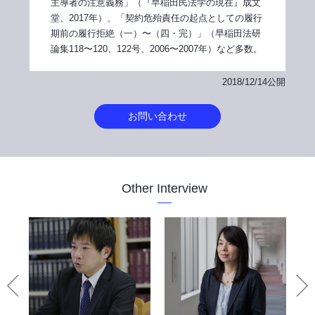
主導者の注意義務」（『早稲田民法学の現在』成文
堂、2017年）、「契約危殆責任の起点としての履行
期前の履行拒絶（一）〜（四・完）」（早稲田法研
論集118〜120、122号、2006〜2007年）など多数。
2018/12/14公開
お問い合わせ
Other Interview