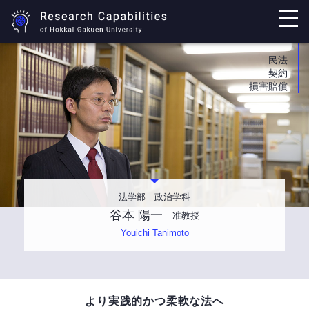
民法
契約
損害賠償
法学部 政治学科
谷本 陽一
准教授
Youichi Tanimoto
より実践的かつ柔軟な法へ