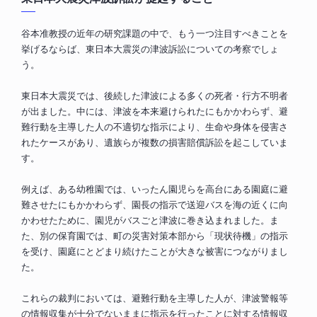
谷本准教授の近年の研究課題の中で、もう一つ注目すべきことを
挙げるならば、東日本大震災の津波訴訟についての考察でしょ
う。
東日本大震災では、後続した津波による多くの死者・行方不明者
が出ました。中には、津波を本来避けられたにもかかわらず、避
難行動を主導した人の不適切な指示により、生命や身体を侵害さ
れたケースがあり、遺族らが複数の損害賠償訴訟を起こしていま
す。
例えば、ある幼稚園では、いったん園児らを高台にある園庭に避
難させたにもかかわらず、園長の指示で送迎バスを海の近くに向
かわせたために、園児がバスごと津波に巻き込まれました。ま
た、別の保育園では、町の災害対策本部から「現状待機」の指示
を受け、園庭にとどまり続けたことが大きな被害につながりまし
た。
これらの裁判においては、避難行動を主導した人が、津波警報等
の情報収集が十分でないままに指示を行ったことに対する情報収