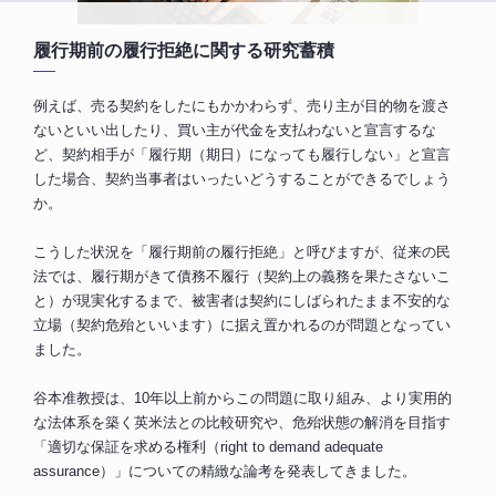
履行期前の履行拒絶に関する研究蓄積
例えば、売る契約をしたにもかかわらず、売り主が目的物を渡さ
ないといい出したり、買い主が代金を支払わないと宣言するな
ど、契約相手が「履行期（期日）になっても履行しない」と宣言
した場合、契約当事者はいったいどうすることができるでしょう
か。
こうした状況を「履行期前の履行拒絶」と呼びますが、従来の民
法では、履行期がきて債務不履行（契約上の義務を果たさないこ
と）が現実化するまで、被害者は契約にしばられたまま不安的な
立場（契約危殆といいます）に据え置かれるのが問題となってい
ました。
谷本准教授は、10年以上前からこの問題に取り組み、より実用的
な法体系を築く英米法との比較研究や、危殆状態の解消を目指す
「適切な保証を求める権利（right to demand adequate
assurance）」についての精緻な論考を発表してきました。