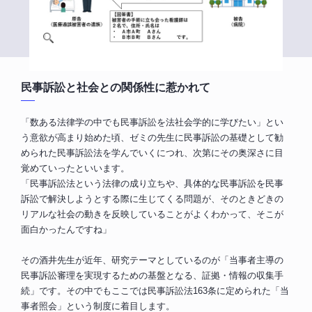
民事訴訟と社会との関係性に惹かれて
「数ある法律学の中でも民事訴訟を法社会学的に学びたい」とい
う意欲が高まり始めた頃、ゼミの先生に民事訴訟の基礎として勧
められた民事訴訟法を学んでいくにつれ、次第にその奥深さに目
覚めていったといいます。
「民事訴訟法という法律の成り立ちや、具体的な民事訴訟を民事
訴訟で解決しようとする際に生じてくる問題が、そのときどきの
リアルな社会の動きを反映していることがよくわかって、そこが
面白かったんですね」
その酒井先生が近年、研究テーマとしているのが「当事者主導の
民事訴訟審理を実現するための基盤となる、証拠・情報の収集手
続」です。その中でもここでは民事訴訟法163条に定められた「当
事者照会」という制度に着目します。