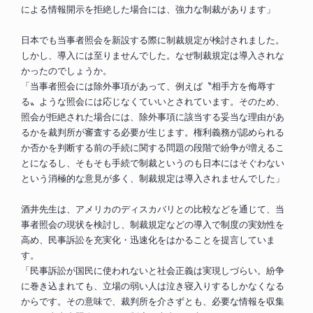
による情報開示を拒絶した場合には、強力な制裁があります」
日本でも当事者照会を新設する際に制裁規定が検討されました。
しかし、導入には至りませんでした。なぜ制裁規定は導入されな
かったのでしょうか。
「当事者照会には除外事項があって、例えば〝相手方を侮辱す
る〟ような照会には応じなくていいとされています。そのため、
照会が拒絶された場合には、除外事項に該当する妥当な理由があ
るかを裁判所が審査する必要が生じます。権利義務が認められる
か否かを判断する前の手続に関する問題の段階で紛争が増えるこ
とになるし、そもそも手続で制裁というのも日本にはそぐわない
という消極的な意見が多く、制裁規定は導入されませんでした」
酒井先生は、アメリカのディスカバリとの比較などを通じて、当
事者照会の現状を検討し、制裁規定などの導入で制度の実効性を
高め、民事訴訟を充実化・迅速化をはかることを提言していま
す。
「民事訴訟が国民に使われないと社会正義は実現しづらい。紛争
に巻き込まれても、立場の弱い人は泣き寝入りするしかなくなる
からです。その意味で、裁判所を介さずとも、必要な情報を収集