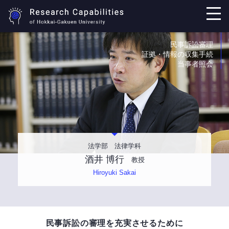
民事訴訟審理
証拠・情報の収集手続
当事者照会
法学部 法律学科
酒井 博行
教授
Hiroyuki Sakai
民事訴訟の審理を充実させるために