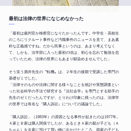
最初は法律の世界になじめなかった
「最初は裁判官か検察官になりたかったんです。中学生・高校生
のころにリクルート事件など汚職事件のニュースを見て、まあ素
朴な正義感ですね。だから民事というのは、あまり考えてなく
て、しかも、法学部に入った最初の頃は、初心を忘れて勉強を怠
っていたため、法律の世界にもあまり馴染めませんでした」
そう笑う酒井先生の〝転機〟は、２年生の後期で受講した専門の
基礎ゼミでした。
「法律そのものや法律に関する様々なことを統計や実態調査とい
った社会科学の手法で研究する『法社会学』を専門とする助手の
先生のゼミだったんですが、とりわけ印象に残ったのは、法律学
の世界では有名な『隣人訴訟』についての議論でした」
「隣人訴訟」（1983年）の原因となる事件が起きたのは1977年。
Ａ家とＢ家は隣人関係でしたが、あるときＡ家の親が子ども（Ａ
ちゃん）をＢ家に預けて買い物に出かけたところ、両家の子ども