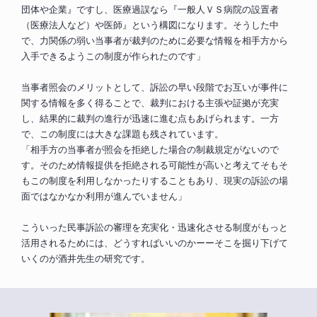
団体や企業』ですし、医療過誤なら『一般人ＶＳ病院の設置者
（医療法人など）や医師』という構図になります。そうした中
で、力関係の弱い当事者が裁判のために必要な情報を相手方から
入手できるようこの制度が作られたのです」
当事者照会のメリットとして、訴訟の早い段階でお互いが事件に
関する情報を多く得ることで、裁判における主張や証拠が充実
し、結果的に裁判の進行が迅速に進む点もあげられます。一方
で、この制度には大きな課題も残されています。
「相手方の当事者が照会を拒絶した場合の制裁規定がないので
す。そのため情報提供を拒絶される可能性が高いと考えてそもそ
もこの制度を利用しなかったりすることもあり、現実の訴訟の場
面ではなかなか利用が進んでいません」
こういった民事訴訟の審理を充実化・迅速化させる制度がもっと
活用されるためには、どうすればいいのかーーそこを掘り下げて
いくのが酒井先生の研究です。