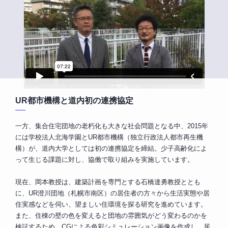
UR都市機構と道内初の連携協定
一方、集合住宅団地の老朽化も大きな社会問題となる中、2015年
には学校法人北海学園とUR都市機構（独立行政法人都市再生機
構）が、道内大学としては初の連携協定を締結。少子高齢化によ
って生じる課題に対し、協働で取り組みを実施しています。
現在、岡本教授は、建築計画を専門とする石橋達勇教授ととも
に、UR澄川団地（札幌市南区）の居住者の方々から生活実態や居
住実感などを伺い、望ましい住環境を探る研究を進めています。
また、住棟の壁の色を変えると団地の雰囲気がどう変わるのかを
検証するため、CGによる色彩シミュレーション画像を作成し、居