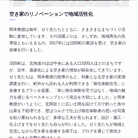
空き家のリノベーションで地域活性化
岡本教授は毎年、ゼミ生たちとともに、さまざまなまちづくり活
動に参加しています。その活躍ぶりは、さしずめ、地域再生の先
導役ともいえるもの。2017年には沼田町の要請を受け、空き家の
改修を行いました。
沼田町は、北海道のほぼ中央にある人口3200人ほどのまちです
が、近年、過疎化による空き家の増加が顕在化してきています。
ゼミ生たちは、岡本教授の指導のもと、対象となる空き家の実測
調査を行い、町外から訪れる人が利用できる「移住体験住宅」に
改修するプランを提案。「単に移住体験住宅ではなく、地域の魅
力を感じるベースキャンプという視点を大切にしました」と岡本
教授がいうように、玄関近くに広い土間を設けて川で釣った魚や
山菜を下処理でき、壁はコルクで仕上げ移住体験者の思い出写真
を貼り重ねられるなど、多様な工夫が見られます。設計・施工・
仕上げまでをゼミ生たち自らが行いました。ゼミ生たちが地域と
交流しながら空き家を改修する様子は、ブログを通じて発信さ
れ、大きな反響を呼びました。