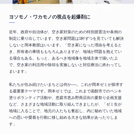
ヨソモノ・ワカモノの視点を起爆剤に
近年、政府や自治体が、空き家対策のための特別措置法や条例の
制定に乗り出しています。空き家問題は1軒ずつを見ていても解決
しないと岡本教授はいいます。「空き家になった理由を考えると
き、所有者の事情ももちろんありますが、地域が問題を抱えてい
る場合もある。もっと、あるべき地域像を地域主体で描いた上
で、空き家の利活用や除却を実施しないと対症療法に終わってし
まいます」
私たちが住み続けたいまちとは何か──。これが岡本ゼミが探求す
る最重要テーマです。岡本ゼミでは、これまで函館市でのペンキ
塗りボランティア活動や、恵庭市恵み野商店街の夏祭り企画支援
など、さまざまな地域活動に取り組んできましたが、「ゼミ生が
地域に入ることで、地元の人たちも奮起し、内に秘めていた地域
への思いや愛着を行動に移し始める大きな効果があったりしま
す」