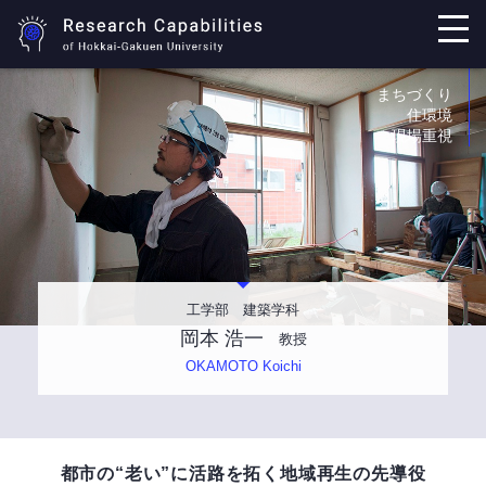
まちづくり
住環境
現場重視
工学部 建築学科
岡本 浩一
教授
OKAMOTO Koichi
都市の“老い”に活路を拓く地域再生の先導役