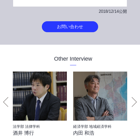
2018/12/14公開
お問い合わせ
Other Interview
法学部 法律学科
経済学部 地域経済学科
経
酒井 博行
内田 和浩
金