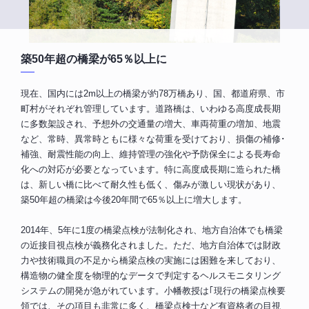
築50年超の橋梁が65％以上に
現在、国内には2m以上の橋梁が約78万橋あり、国、都道府県、市
町村がそれぞれ管理しています。道路橋は、いわゆる高度成長期
に多数架設され、予想外の交通量の増大、車両荷重の増加、地震
など、常時、異常時ともに様々な荷重を受けており、損傷の補修･
補強、耐震性能の向上、維持管理の強化や予防保全による長寿命
化への対応が必要となっています。特に高度成長期に造られた橋
は、新しい橋に比べて耐久性も低く、傷みが激しい現状があり、
築50年超の橋梁は今後20年間で65％以上に増大します。
2014年、5年に1度の橋梁点検が法制化され、地方自治体でも橋梁
の近接目視点検が義務化されました。ただ、地方自治体では財政
力や技術職員の不足から橋梁点検の実施には困難を来しており、
構造物の健全度を物理的なデータで判定するヘルスモニタリング
システムの開発が急がれています。小幡教授は｢現行の橋梁点検要
領では、その項目も非常に多く、橋梁点検士など有資格者の目視