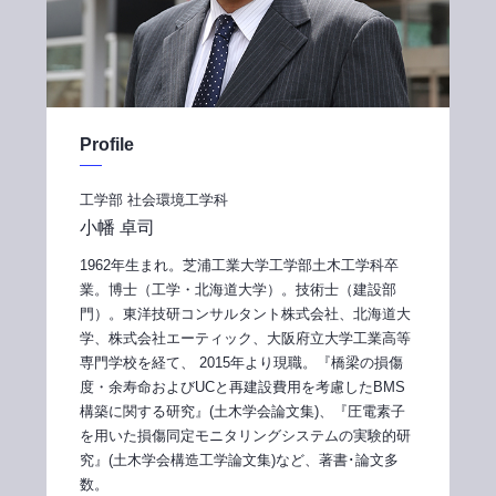
Profile
工学部 社会環境工学科
小幡 卓司
1962年生まれ。芝浦工業大学工学部土木工学科卒
業。博士（工学・北海道大学）。技術士（建設部
門）。東洋技研コンサルタント株式会社、北海道大
学、株式会社エーティック、大阪府立大学工業高等
専門学校を経て、 2015年より現職。『橋梁の損傷
度・余寿命およびUCと再建設費用を考慮したBMS
構築に関する研究』(土木学会論文集)、『圧電素子
を用いた損傷同定モニタリングシステムの実験的研
究』(土木学会構造工学論文集)など、著書･論文多
数。