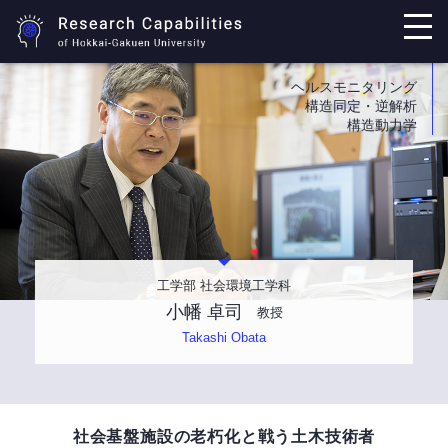
ヘルスモニタリング
構造同定・逆解析
構造動力学
工学部 社会環境工学科
小幡 卓司
教授
Takashi Obata
社会基盤施設の老朽化と戦う土木技術者