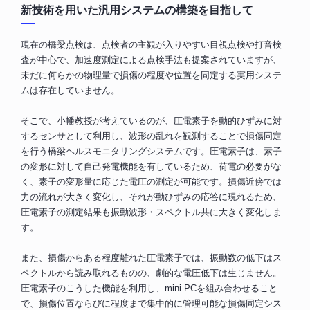
新技術を用いた汎用システムの構築を目指して
現在の橋梁点検は、点検者の主観が入りやすい目視点検や打音検
査が中心で、加速度測定による点検手法も提案されていますが、
未だに何らかの物理量で損傷の程度や位置を同定する実用システ
ムは存在していません。
そこで、小幡教授が考えているのが、圧電素子を動的ひずみに対
するセンサとして利用し、波形の乱れを観測することで損傷同定
を行う橋梁ヘルスモニタリングシステムです。圧電素子は、素子
の変形に対して自己発電機能を有しているため、荷電の必要がな
く、素子の変形量に応じた電圧の測定が可能です。損傷近傍では
力の流れが大きく変化し、それが動ひずみの応答に現れるため、
圧電素子の測定結果も振動波形・スペクトル共に大きく変化しま
す。
また、損傷からある程度離れた圧電素子では、振動数の低下はス
ペクトルから読み取れるものの、劇的な電圧低下は生じません。
圧電素子のこうした機能を利用し、mini PCを組み合わせること
で、損傷位置ならびに程度まで集中的に管理可能な損傷同定シス